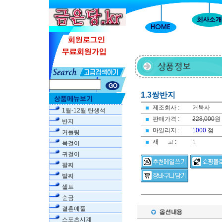
1.3쌍반지
제조회사 :
거북사
1월-12월 탄생석
판매가격 :
228,000
원
반지
마일리지 :
1000
점
커풀링
재 고 :
1
목걸이
귀걸이
팔찌
발찌
셑트
순금
결혼예풀
스포츠시계