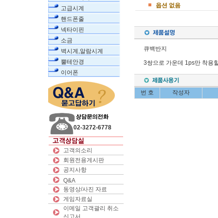
옵션 없음
고급시계
핸드폰줄
넥타이핀
소금
큐백반지
벽시계,알람시계
뿔테안경
3쌍으로 가운데 1ps만 착용
이어폰
번 호
작성자
02-3272-6778
고객의소리
회원전용게시판
공지사항
Q&A
동영상/사진 자료
게임자료실
이메일 고객괄리 취소
신고서