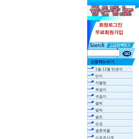
1월-12월 탄생석
반지
커풀링
목걸이
귀걸이
팔찌
발찌
셑트
순금
결혼예풀
스포츠시계