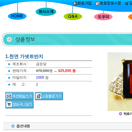
1.천연 가넷트반지
제조회사 :
금은당
판매가격 :
470,000
원 →
425,000 원
마일리지 :
1000
점
재 고 :
2