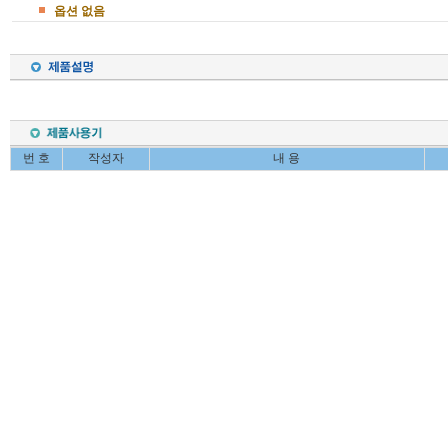
옵션 없음
번 호
작성자
내 용