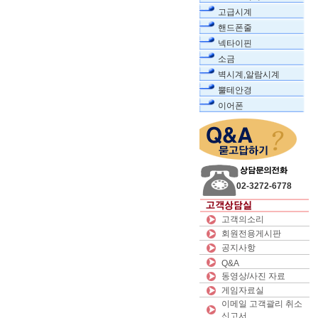
고급시계
핸드폰줄
넥타이핀
소금
벽시계,알람시계
뿔테안경
이어폰
02-3272-6778
고객의소리
회원전용게시판
공지사항
Q&A
동영상/사진 자료
게임자료실
이메일 고객괄리 취소
신고서