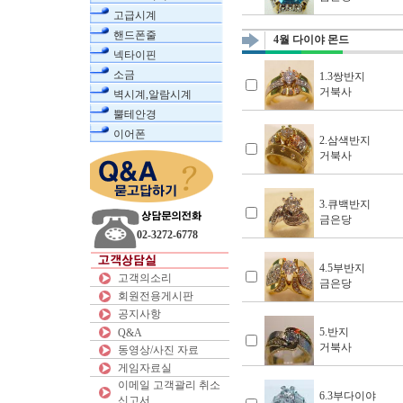
고급시계
핸드폰줄
4월 다이야 몬드
넥타이핀
소금
1.3쌍반지
거북사
벽시계,알람시계
뿔테안경
이어폰
2.삼색반지
거북사
3.큐백반지
금은당
02-3272-6778
4.5부반지
고객의소리
금은당
회원전용게시판
공지사항
5.반지
Q&A
거북사
동영상/사진 자료
게임자료실
이메일 고객괄리 취소
6.3부다이야
신고서