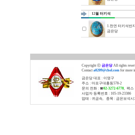
12월 터키석
1.천연 터키석반
금은당
Copyright ⓒ
금은당
All rights rese
Contact
a0209@chol.com
for more i
금은당 대표 : 이영구
주소 : 마포구대흥동578-2
문의 전화 : ☎
02-3272-6778
, 팩스 
사업자 등록번호 : 105-19-23386
업태 : 귀금속, 종목 : 금은보석