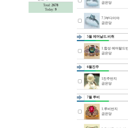
금은당
Total:
2678
Today:
9
7.3부다이야
금은당
5월 에머날드.비취
1.합성 에머랄드
금은당
6월진주
1진주반지
금은당
7월 루비
1.루비반지
금은당