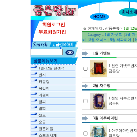
현재위치 :
상품분류
>
1월-12
Category
::
1월 가넷트
|
2월 
비
|
8월 오닉스
|
9월 싸파이어
|
1월 가넷트
1.천연 가넷트반
1월-12월 탄생석
금은당
반지
커풀링
2월 자수정
목걸이
귀걸이
1.천연 자수정반
팔찌
금은당
발찌
셑트
3월 아쿠아마린
순금
결혼예풀
1.아쿠아마린반지
스포츠시계
금은당