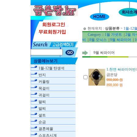
현재위치 :
상품분류
>
1월-12
Category
::
1월 가넷트
|
2월 
비
|
8월 오닉스
|
9월 싸파이어
|
9월 싸파이어
1월-12월 탄생석
1.천연 싸파이어반
금은당
반지
990,000 원
커풀링
898,000 원
목걸이
귀걸이
팔찌
발찌
셑트
순금
결혼예풀
스포츠시계