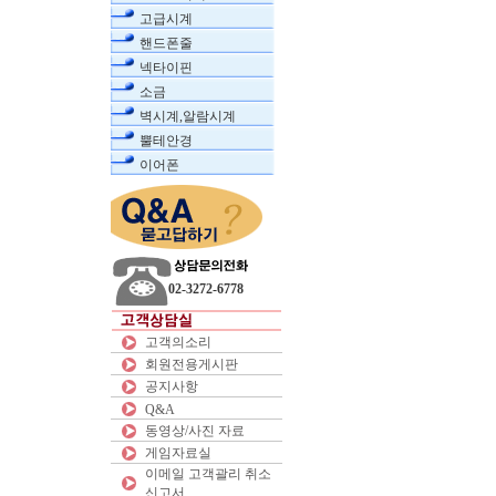
고급시계
핸드폰줄
넥타이핀
소금
벽시계,알람시계
뿔테안경
이어폰
02-3272-6778
고객의소리
회원전용게시판
공지사항
Q&A
동영상/사진 자료
게임자료실
이메일 고객괄리 취소
신고서