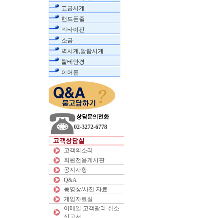
고급시계
핸드폰줄
넥타이핀
소금
벽시계,알람시계
뿔테안경
이어폰
02-3272-6778
고객의소리
회원전용게시판
공지사항
Q&A
동영상/사진 자료
게임자료실
이메일 고객괄리 취소
신고서