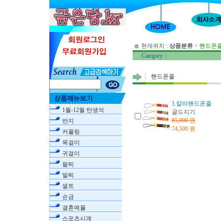
현재위치 :
상품분류
>
핸드폰
Category
::
핸드폰줄
1.칼라핸드폰줄
1월-12월 탄생석
골드지기
85,000 원
반지
74,500 원
커풀링
목걸이
귀걸이
팔찌
발찌
셑트
순금
결혼예풀
스포츠시계