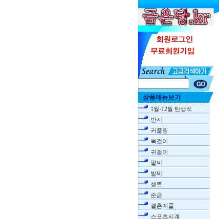
1월-12월 탄생석
반지
커풀링
목걸이
귀걸이
팔찌
발찌
셑트
순금
결혼예풀
스포츠시계