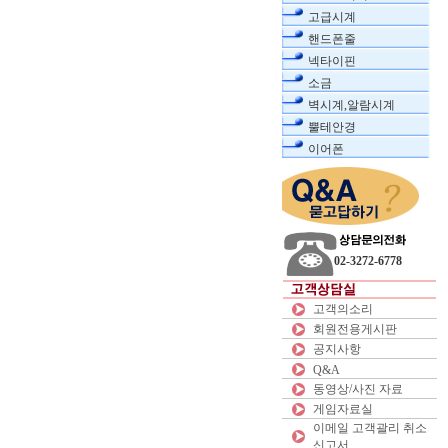
고급시계
핸드폰줄
넥타이핀
소금
벽시계,알람시계
뿔테안경
이어폰
02-3272-6778
고객의소리
회원전용게시판
공지사항
Q&A
동영상/사진 자료
게임자료실
이메일 고객괄리 취소
신고서