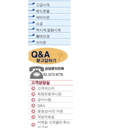
고급시계
핸드폰줄
넥타이핀
소금
벽시계,알람시계
뿔테안경
이어폰
02-3272-6778
고객의소리
회원전용게시판
공지사항
Q&A
동영상/사진 자료
게임자료실
이메일 고객괄리 취소
신고서