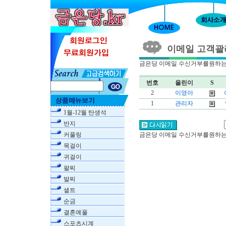
이메일 고객괄
금은당 이메일 수신거부를원하는 
번호
올린이
S
2
이영아
1
관리자
1월-12월 탄생석
반지
커풀링
금은당 이메일 수신거부를원하는 
목걸이
귀걸이
팔찌
발찌
셑트
순금
결혼예풀
스포츠시계