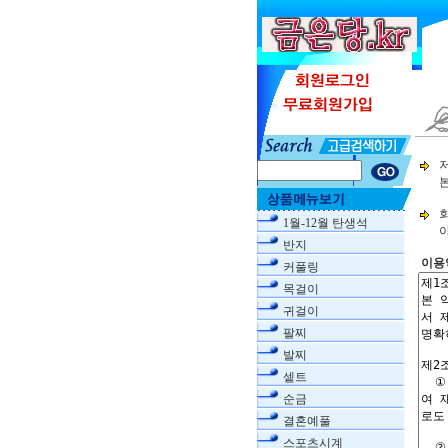
1월-12월 탄생석
반지
이용
커풀링
목걸이
귀걸이
팔찌
발찌
셑트
순금
결혼예풀
스포츠시계