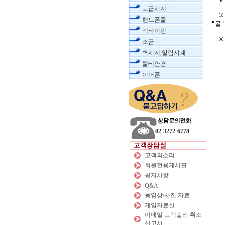
고급시계
핸드폰줄
넥타이핀
소금
벽시계,알람시계
뿔테안경
이어폰
02-3272-6778
고객의소리
회원전용게시판
공지사항
Q&A
동영상/사진 자료
게임자료실
이메일 고객괄리 취소
신고서