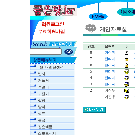
게임자료실
번호
올린이
S
8
장성자
7
관리자
6
관리자
1월-12월 탄생석
5
관리자
반지
4
관리자
커풀링
3
관리자
목걸이
2
이진우
귀걸이
1
이진우
팔찌
발찌
셑트
순금
결혼예풀
스포츠시계