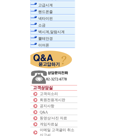
고급시계
핸드폰줄
넥타이핀
소금
벽시계,알람시계
뿔테안경
이어폰
02-3272-6778
고객의소리
회원전용게시판
공지사항
Q&A
동영상/사진 자료
게임자료실
이메일 고객괄리 취소
신고서