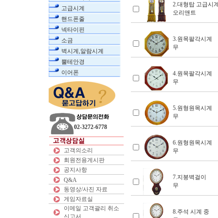
2.대형탑 고급시
고급시계
오리앤트
핸드폰줄
넥타이핀
3.원목팔각시계
소금
무
벽시계,알람시계
뿔테안경
이어폰
4.원목팔각시계
무
5.원형원목시계
무
02-3272-6778
6.원형원목시계
고객의소리
무
회원전용게시판
공지사항
7.지붕벽걸이
Q&A
무
동영상/사진 자료
게임자료실
이메일 고객괄리 취소
8.주석 시계 중
신고서