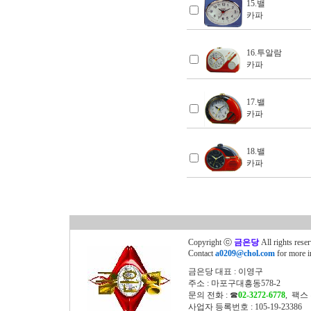
15.밸
카파
16.투알람
카파
17.밸
카파
18.밸
카파
Copyright ⓒ
금은당
All rights rese
Contact
a0209@chol.com
for more i
금은당 대표 : 이영구
주소 : 마포구대흥동578-2
문의 전화 : ☎
02-3272-6778
, 팩스 
사업자 등록번호 : 105-19-23386