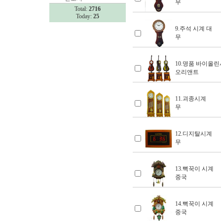
무
Total:
2716
Today:
25
9.주석 시계 대
무
10.명품 바이올
오리앤트
11.괴종시계
무
12.디지탈시계
무
13.뻑꾹이 시계
중국
14.뻑꾹이 시계
중국