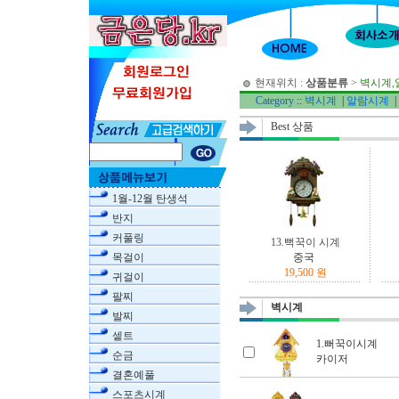
현재위치 :
상품분류
>
벽시계,
Category
::
벽시계
|
알람시계
|
Best 상품
1월-12월 탄생석
반지
커풀링
13.뻑꾹이 시계
목걸이
중국
19,500 원
귀걸이
팔찌
벽시계
발찌
셑트
1.뻐꾹이시계
순금
카이저
결혼예풀
스포츠시계