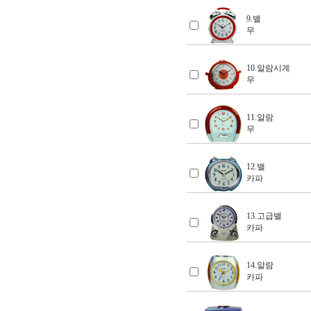
9.밸
무
10.알람시계
무
11.알람
무
12.밸
카파
13.고급밸
카파
14.알람
카파