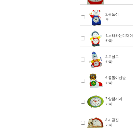
3.곰돌이
무
4.노래하는디재이
카파
5.도날드
카파
6.곰돌이신발
카파
7.알람시계
카파
8.시골집
카파