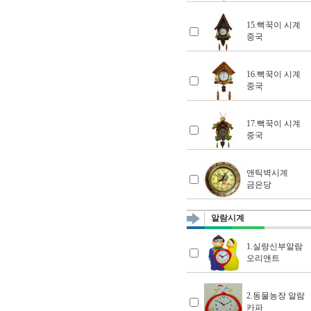
15.뻑꾹이 시계
중국
16.뻑꾹이 시계
중국
17.뻑꾹이 시계
중국
앤틱벽시계
금은당
알람시계
1.실랑신부알람
오리앤트
2.동물농장 알람
카파