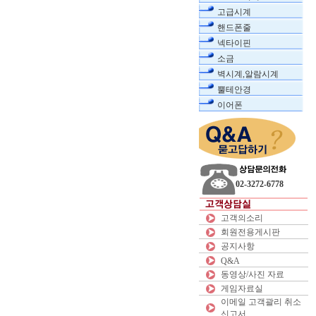
고급시계
핸드폰줄
넥타이핀
소금
벽시계,알람시계
뿔테안경
이어폰
02-3272-6778
고객의소리
회원전용게시판
공지사항
Q&A
동영상/사진 자료
게임자료실
이메일 고객괄리 취소
신고서