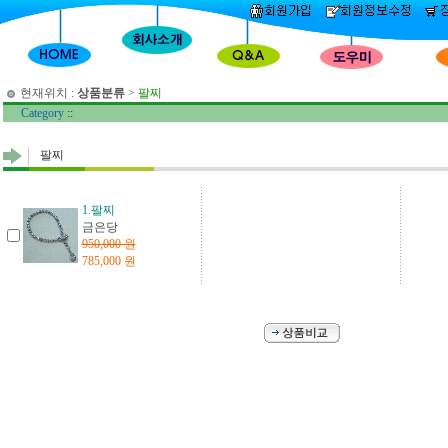
현재위치 :
상품분류
>
팔찌
Category
::
팔찌
1.팔찌
금은당
950,000 원
785,000 원