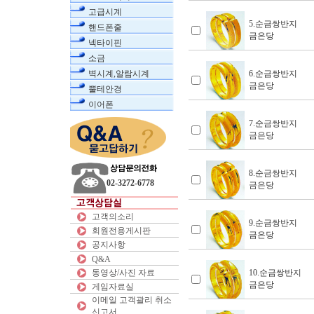
고급시계
5.순금쌍반지
핸드폰줄
금은당
넥타이핀
소금
벽시계,알람시계
6.순금쌍반지
금은당
뿔테안경
이어폰
7.순금쌍반지
금은당
8.순금쌍반지
02-3272-6778
금은당
고객의소리
9.순금쌍반지
회원전용게시판
금은당
공지사항
Q&A
동영상/사진 자료
10.순금쌍반지
금은당
게임자료실
이메일 고객괄리 취소
신고서