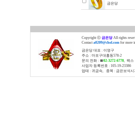
금은당
Copyright ⓒ
금은당
All rights rese
Contact
a0209@chol.com
for more i
금은당 대표 : 이영구
주소 : 마포구대흥동578-2
문의 전화 : ☎
02-3272-6778
, 팩스 
사업자 등록번호 : 105-19-23386
업태 : 귀금속, 종목 : 금은보석