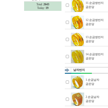
11.순금쌍반지
Total:
2643
금은당
Today:
19
12.순금쌍반지
금은당
13.순금쌍반지
금은당
14.순금쌍반지
금은당
남자반지
1.순금남자
금은당
2.순금남자
금은당