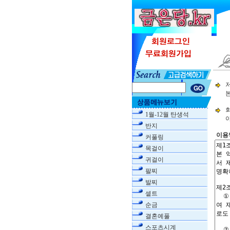
1월-12월 탄생석
반지
이용
커풀링
목걸이
귀걸이
팔찌
발찌
셑트
순금
결혼예풀
스포츠시계