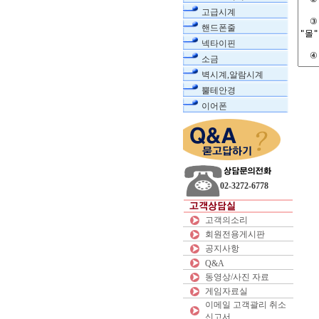
고급시계
핸드폰줄
넥타이핀
소금
벽시계,알람시계
뿔테안경
이어폰
02-3272-6778
고객의소리
회원전용게시판
공지사항
Q&A
동영상/사진 자료
게임자료실
이메일 고객괄리 취소
신고서