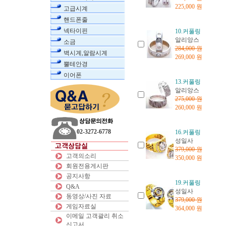
225,000 원
고급시계
핸드폰줄
넥타이핀
10.커풀링
알리앙스
소금
284,000 원
벽시계,알람시계
269,000 원
뿔테안경
이어폰
13.커풀링
알리앙스
275,000 원
260,000 원
02-3272-6778
16.커풀링
성일사
379,000 원
고객의소리
350,000 원
회원전용게시판
공지사항
19.커풀링
Q&A
성일사
동영상/사진 자료
379,000 원
게임자료실
364,000 원
이메일 고객괄리 취소
신고서