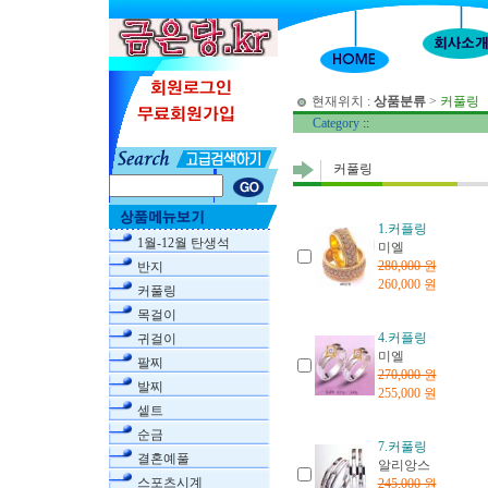
현재위치 :
상품분류
>
커풀링
Category
::
커풀링
1.커플링
1월-12월 탄생석
미엘
280,000 원
반지
260,000 원
커풀링
목걸이
4.커플링
귀걸이
미엘
팔찌
270,000 원
발찌
255,000 원
셑트
순금
7.커풀링
결혼예풀
알리앙스
스포츠시계
245,000 원