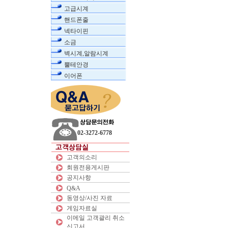
고급시계
핸드폰줄
넥타이핀
소금
벽시계,알람시계
뿔테안경
이어폰
02-3272-6778
고객의소리
회원전용게시판
공지사항
Q&A
동영상/사진 자료
게임자료실
이메일 고객괄리 취소
신고서