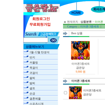
현재위치 :
상품분류
>
이어폰
Category
::
이어폰 3종세트
|
Best 상품
1월-12월 탄생석
반지
커풀링
이어폰3종세트
목걸이
금은당
9,900 원
귀걸이
팔찌
이어폰 3종세트
발찌
셑트
이어폰3종세트
순금
금은당
결혼예풀
스포츠시계