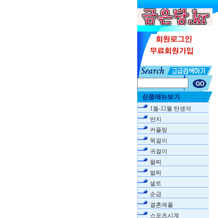
1월-12월 탄생석
반지
커풀링
목걸이
귀걸이
팔찌
발찌
셑트
순금
결혼예풀
스포츠시계