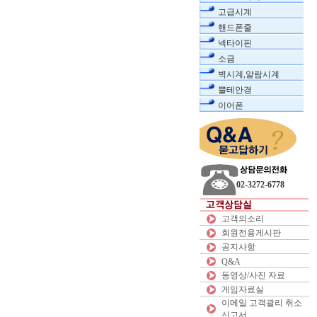
고급시계
핸드폰줄
넥타이핀
소금
벽시계,알람시계
뿔테안경
이어폰
02-3272-6778
고객의소리
회원전용게시판
공지사항
Q&A
동영상/사진 자료
게임자료실
이메일 고객괄리 취소
신고서