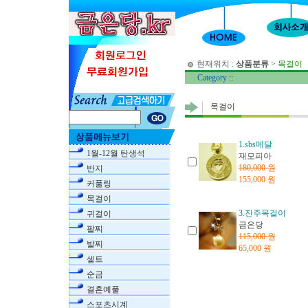
현재위치 :
상품분류
>
목걸이
Category
::
목걸이
1.sbs메달
1월-12월 탄생석
재모피아
180,000 원
반지
155,000 원
커풀링
목걸이
3.진주목걸이
귀걸이
금은당
팔찌
115,000 원
발찌
65,000 원
셑트
순금
결혼예풀
스포츠시계