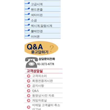
고급시계
핸드폰줄
넥타이핀
소금
벽시계,알람시계
뿔테안경
이어폰
02-3272-6778
고객의소리
회원전용게시판
공지사항
Q&A
동영상/사진 자료
게임자료실
이메일 고객괄리 취소
신고서